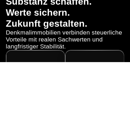
Substanz schaffen.
Werte sichern.
Zukunft gestalten.
Denkmalimmobilien verbinden steuerliche
Vorteile mit realen Sachwerten und
langfristiger Stabilität.
Steuervorteile
Werte mit
nutzen
Bestand
Hohe
Historische
Abschreibungsmöglichkeiten
Bausubstanz steht
können die
für Charakter,
Steuerlast
Knappheit und
nachhaltig
langfristige