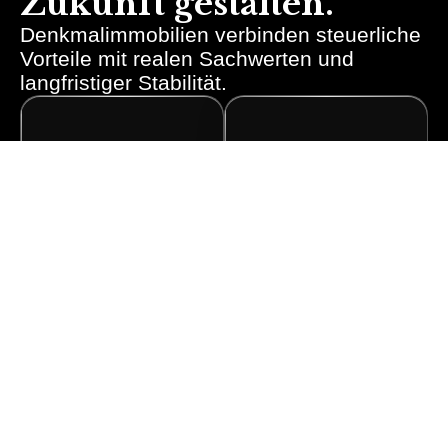
Zukunft gestalten.
Denkmalimmobilien verbinden steuerliche
Vorteile mit realen Sachwerten und
langfristiger Stabilität.
Steuervorteile
Werte mit
nutzen
Bestand
Hohe
Historische
Abschreibungsmöglichkeiten
Bausubstanz steht
können die
für Charakter,
Steuerlast
Knappheit und
nachhaltig
langfristige
reduzieren.
Werthaltigkeit.