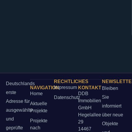
RECHTLICHES
NEWSLETT
Deutschlands
Impressum
NAVIGATION
KONTAKT
Bleiben
erste
Home
DDB
Sie
Datenschutz
Immobilien
Adresse für
Aktuelle
informiert
GmbH
ausgewählte
Projekte
Hegelallee
über neue
und
Projekte
29
Objekte
geprüfte
nach
14467