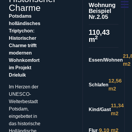
Wohnung
Charme
Beispiel
Potsdams
Nr.2.05
holländisches
Triptychon:
110,43
2
m
Historischer
Charme trifft
modernen
21,
Essen/Wohnen
Wohnkomfort
m2
im Projekt
Drieluik
12,56
Schlafen
Im Herzen der
m2
UNESCO-
Welterbestadt
11,34
Potsdam,
Kind/Gast
m2
eingebettet in
das historische
9,10 m2
Flur
Holländische