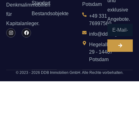
und
Standort
Potsdam
Denkmalimmobilien
exklusive
Bestandsobjekte
für
+49 331
Angebote.
Kapitalanleger.
76997560
info@ddb.ag
Hegelallee
29 - 14467
Potsdam
© 2023 - 2026 DDB Immobilien GmbH. Alle Rechte vorbehalten.