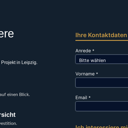
ere
Ihre Kontaktdaten
Anrede
*
Projekt in Leipzig.
Vorname
*
uf einen Blick.
Email
*
sicht
estition.
Ich interessiere mi