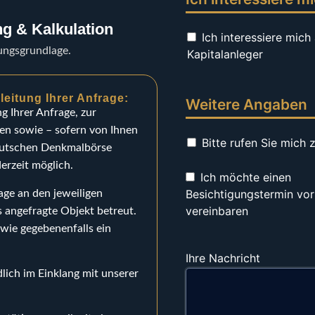
ng & Kalkulation
Contact
Ich interessiere mich 
Email
*
dungsgrundlage.
Kapitalanleger
eitung Ihrer Anfrage:
Weitere Angaben
g Ihrer Anfrage, zur
n sowie – sofern von Ihnen
Bitte rufen Sie mich 
eutschen Denkmalbörse
erzeit möglich.
Ich möchte einen
Besichtigungstermin vor
age an den jeweiligen
vereinbaren
s angefragte Objekt betreut.
owie gegebenenfalls ein
Ihre Nachricht
dlich im Einklang mit unserer